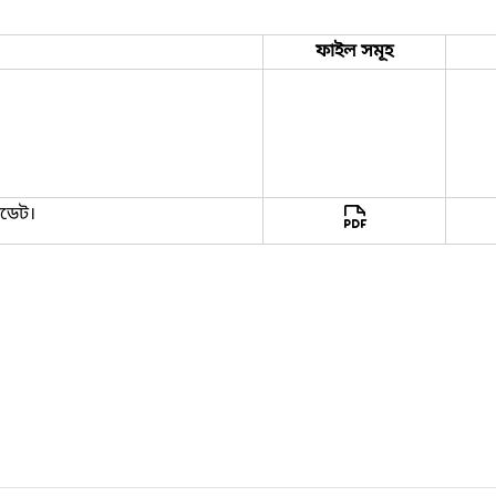
ফাইল সমূহ
পডেট।