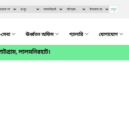
দেখুন
-সেবা
ঊর্ধ্বতন অফিস
গ্যালারি
যোগাযোগ
াটগ্রাম, লালমনিরহাট।